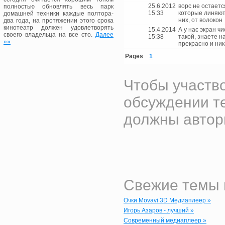
25.6.2012
ворс не остает
полностью обновлять весь парк
15:33
которые линяют
домашней техники каждые полтора-
них, от волокон
два года, на протяжении этого срока
кинотеатр должен удовлетворять
15.4.2014
А у нас экран ч
своего владельца на все сто.
Далее
15:38
такой, знаете н
»»
прекрасно и ник
Pages
:
1
Чтобы участво
обсуждении т
должны автор
Свежие темы 
Очки Movavi 3D Медиаплеер »
Игорь Азаров - лучший »
Современный медиаплеер »