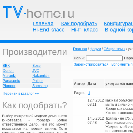
Главная
Как подобрать
Конфигура
Hi-End класс
Hi-Fi класс
В одной ко
Производители
Главная
/
форум
/
Общие темы
/ ух
Логин:
Паро
Зарегистрироваться
|
Вспомнить п
BBK
Bose
Denon
JVC
Marantz
Nakamichi
Panasonic
Philips
Автор
Дата
уход за ж/к па
Pioneer
Samsung
Pages
:
1
Перейти в каталог »»
12.4.2012
как нам объясни
Как подобрать?
08:11
мыть и сильно н
Вроде как сказа
Кто пользовался
Выбор конкретной модели домашнего
14.5.2012
Тряпка - не х/б,
кинотеатра - гораздо более
07:48
Смачиваем спец
ответственное дело, чем это может
Жидкость обычн
показаться на первый взгляд. Хотя
пониженным со
сегодня считается хорошим тоном